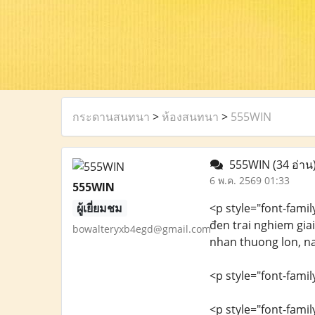
กระดานสนทนา
>
ห้องสนทนา
>
555WIN
555WIN
(34 อ่าน
6 พ.ค. 2569 01:33
555WIN
ผู้เยี่ยมชม
<p style="font-famil
đen trai nghiem gia
bowalteryxb4egd@gmail.com
nhan thuong lon, na
<p style="font-famil
<p style="font-famil