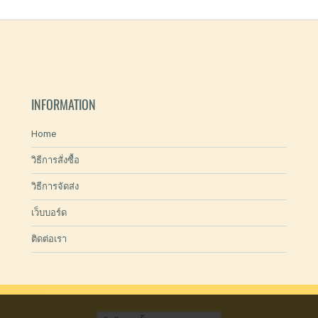
INFORMATION
Home
วิธีการสั่งซื้อ
วิธีการจัดส่ง
เว็บบอร์ด
ติดต่อเรา