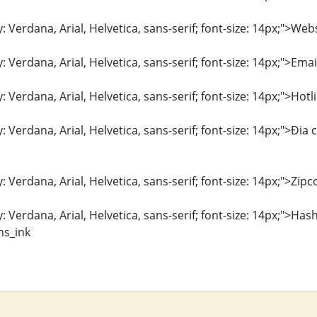
: Verdana, Arial, Helvetica, sans-serif; font-size: 14px;">Webs
y: Verdana, Arial, Helvetica, sans-serif; font-size: 14px;">E
y: Verdana, Arial, Helvetica, sans-serif; font-size: 14px;">Ho
y: Verdana, Arial, Helvetica, sans-serif; font-size: 14px;">Đia
y: Verdana, Arial, Helvetica, sans-serif; font-size: 14px;">Zip
y: Verdana, Arial, Helvetica, sans-serif; font-size: 14px;"
ns_ink