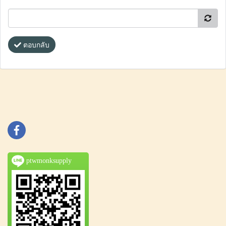
ตอบกลับ
ptwmonksupply