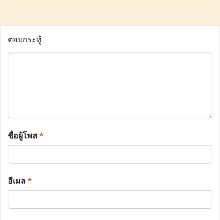
ตอบกระทู้
ชื่อผู้โพส
*
อีเมล
*