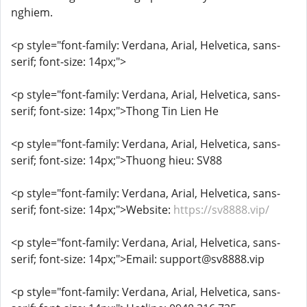
nghiem.
<p style="font-family: Verdana, Arial, Helvetica, sans-
serif; font-size: 14px;">
<p style="font-family: Verdana, Arial, Helvetica, sans-
serif; font-size: 14px;">Thong Tin Lien He
<p style="font-family: Verdana, Arial, Helvetica, sans-
serif; font-size: 14px;">Thuong hieu: SV88
<p style="font-family: Verdana, Arial, Helvetica, sans-
serif; font-size: 14px;">Website:
https://sv8888.vip/
<p style="font-family: Verdana, Arial, Helvetica, sans-
serif; font-size: 14px;">Email: support@sv8888.vip
<p style="font-family: Verdana, Arial, Helvetica, sans-