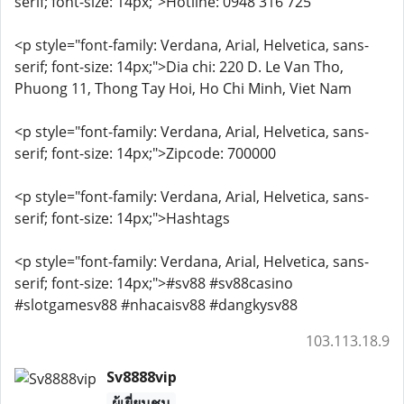
serif; font-size: 14px;">Hotline: 0948 316 725
<p style="font-family: Verdana, Arial, Helvetica, sans-
serif; font-size: 14px;">Dia chi: 220 D. Le Van Tho,
Phuong 11, Thong Tay Hoi, Ho Chi Minh, Viet Nam
<p style="font-family: Verdana, Arial, Helvetica, sans-
serif; font-size: 14px;">Zipcode: 700000
<p style="font-family: Verdana, Arial, Helvetica, sans-
serif; font-size: 14px;">Hashtags
<p style="font-family: Verdana, Arial, Helvetica, sans-
serif; font-size: 14px;">#sv88 #sv88casino
#slotgamesv88 #nhacaisv88 #dangkysv88
103.113.18.9
Sv8888vip
ผู้เยี่ยมชม