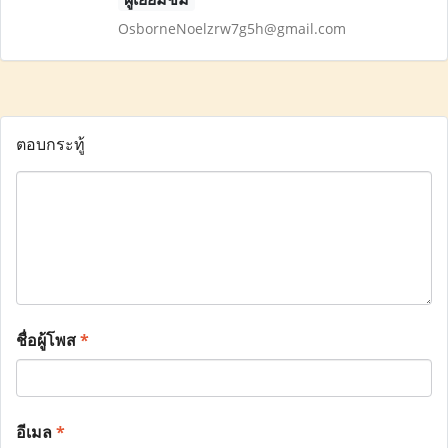
OsborneNoelzrw7g5h@gmail.com
ตอบกระทู้
ชื่อผู้โพส
*
อีเมล
*