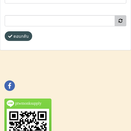
ตอบกลับ
ptwmonksupply