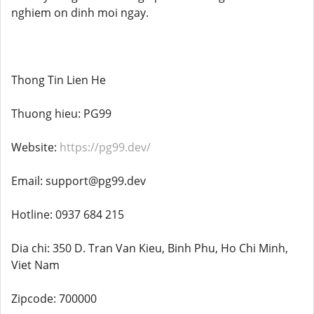
nghiem on dinh moi ngay.
Thong Tin Lien He
Thuong hieu: PG99
Website:
https://pg99.dev/
Email: support@pg99.dev
Hotline: 0937 684 215
Dia chi: 350 D. Tran Van Kieu, Binh Phu, Ho Chi Minh,
Viet Nam
Zipcode: 700000