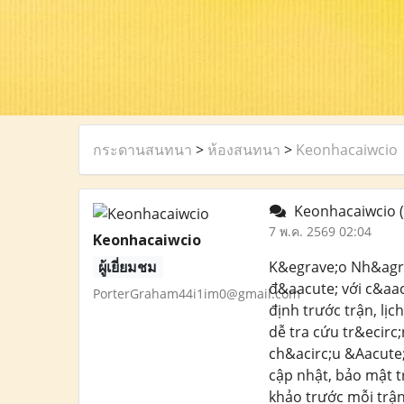
กระดานสนทนา
>
ห้องสนทนา
>
Keonhacaiwcio
Keonhacaiwcio
7 พ.ค. 2569 02:04
Keonhacaiwcio
ผู้เยี่ยมชม
K&egrave;o Nh&agra
đ&aacute; với c&aac
PorterGraham44i1im0@gmail.com
định trước trận, lị
dễ tra cứu tr&ecirc
ch&acirc;u &Aacute;
cập nhật, bảo mật t
khảo trước mỗi trậ