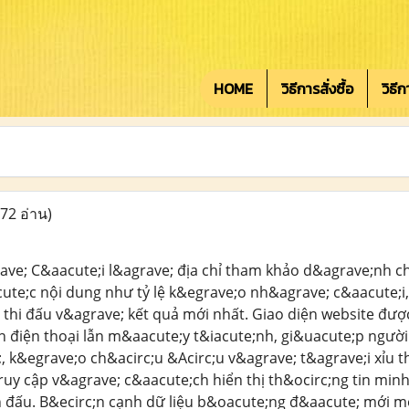
HOME
วิธีการสั่งซื้อ
วิธี
(72 อ่าน)
ve; C&aacute;i l&agrave; địa chỉ tham khảo d&agrave;nh 
ute;c nội dung như tỷ lệ k&egrave;o nh&agrave; c&aacute;i
ch thi đấu v&agrave; kết quả mới nhất. Giao diện website đư
;n điện thoại lẫn m&aacute;y t&iacute;nh, gi&uacute;p ngườ
, k&egrave;o ch&acirc;u &Acirc;u v&agrave; t&agrave;i xỉu 
ruy cập v&agrave; c&aacute;ch hiển thị th&ocirc;ng tin m
n đấu. B&ecirc;n cạnh dữ liệu b&oacute;ng đ&aacute; mới 