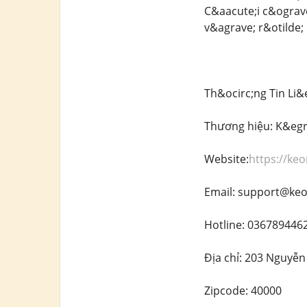
C&aacute;i c&ograve
v&agrave; r&otilde;
Th&ocirc;ng Tin Li&
Thương hiệu: K&egr
Website:
https://keo
Email: support@keo
Hotline: 036789446
Địa chỉ: 203 Nguyễn
Zipcode: 40000