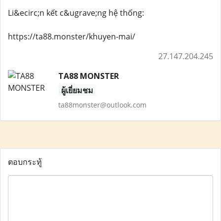
Li&ecirc;n kết c&ugrave;ng hệ thống:
https://ta88.monster/khuyen-mai/
27.147.204.245
TA88 MONSTER
ผู้เยี่ยมชม
ta88monster@outlook.com
ตอบกระทู้