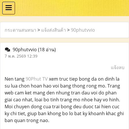
กระดานสนทนา
>
แจ้งส่งสินค้า
>
90phutvvio
90phutvvio
(18 อ่าน)
7 พ.ค. 2569 12:39
แจ้งลบ
Nen tang
90Phut TV
xem truc tiep bong da on dinh la
su lua chon hoan hao voi bang thong rong mo. Trang
web cam ket mang den nhung tran dau voi do phan
giai cao nhat, loai bo tinh trang mo nhoe hay vo hinh.
Moi chuyen dong cua trai bong deu duoc tai hien cuc
ky chi tiet, giup ban khong bo lo bat ky khoanh khac ghi
ban quan trong nao.