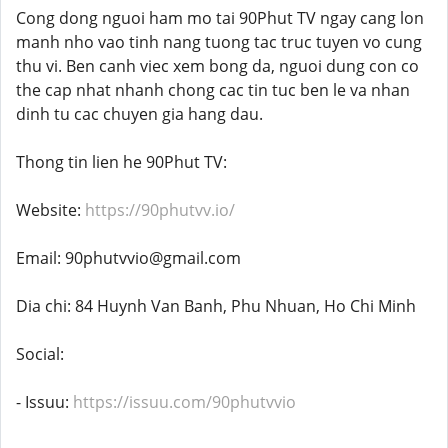
Cong dong nguoi ham mo tai 90Phut TV ngay cang lon
manh nho vao tinh nang tuong tac truc tuyen vo cung
thu vi. Ben canh viec xem bong da, nguoi dung con co
the cap nhat nhanh chong cac tin tuc ben le va nhan
dinh tu cac chuyen gia hang dau.
Thong tin lien he 90Phut TV:
Website:
https://90phutvv.io/
Email: 90phutvvio@gmail.com
Dia chi: 84 Huynh Van Banh, Phu Nhuan, Ho Chi Minh
Social:
- Issuu:
https://issuu.com/90phutvvio