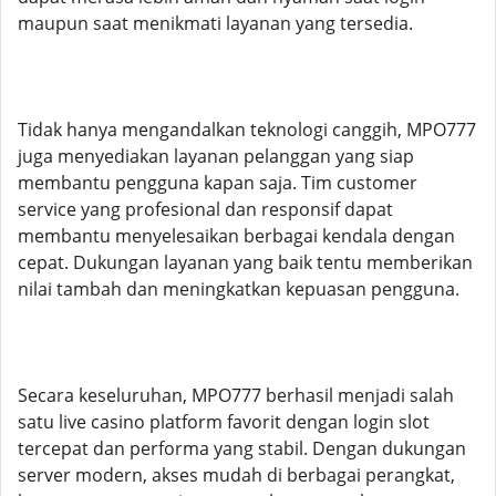
maupun saat menikmati layanan yang tersedia.
Tidak hanya mengandalkan teknologi canggih, MPO777
juga menyediakan layanan pelanggan yang siap
membantu pengguna kapan saja. Tim customer
service yang profesional dan responsif dapat
membantu menyelesaikan berbagai kendala dengan
cepat. Dukungan layanan yang baik tentu memberikan
nilai tambah dan meningkatkan kepuasan pengguna.
Secara keseluruhan, MPO777 berhasil menjadi salah
satu live casino platform favorit dengan login slot
tercepat dan performa yang stabil. Dengan dukungan
server modern, akses mudah di berbagai perangkat,