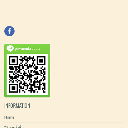
ptwmonksupply
INFORMATION
Home
วิธีการสั่งซื้อ