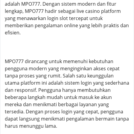
adalah MPO777. Dengan sistem modern dan fitur
lengkap, MPO777 hadir sebagai live casino platform
yang menawarkan login slot tercepat untuk
memberikan pengalaman online yang lebih praktis dan
efisien.
MPO777 dirancang untuk memenuhi kebutuhan
pengguna modern yang menginginkan akses cepat
tanpa proses yang rumit. Salah satu keunggulan
utama platform ini adalah sistem login yang sederhana
dan responsif. Pengguna hanya membutuhkan
beberapa langkah mudah untuk masuk ke akun
mereka dan menikmati berbagai layanan yang
tersedia. Dengan proses login yang cepat, pengguna
dapat langsung menikmati pengalaman bermain tanpa
harus menunggu lama.