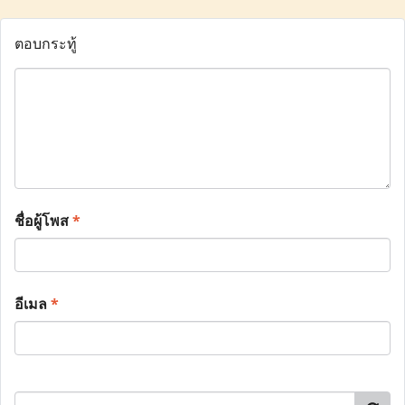
ตอบกระทู้
ชื่อผู้โพส
*
อีเมล
*