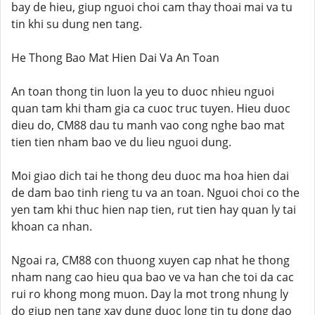
bay de hieu, giup nguoi choi cam thay thoai mai va tu
tin khi su dung nen tang.
He Thong Bao Mat Hien Dai Va An Toan
An toan thong tin luon la yeu to duoc nhieu nguoi
quan tam khi tham gia ca cuoc truc tuyen. Hieu duoc
dieu do, CM88 dau tu manh vao cong nghe bao mat
tien tien nham bao ve du lieu nguoi dung.
Moi giao dich tai he thong deu duoc ma hoa hien dai
de dam bao tinh rieng tu va an toan. Nguoi choi co the
yen tam khi thuc hien nap tien, rut tien hay quan ly tai
khoan ca nhan.
Ngoai ra, CM88 con thuong xuyen cap nhat he thong
nham nang cao hieu qua bao ve va han che toi da cac
rui ro khong mong muon. Day la mot trong nhung ly
do giup nen tang xay dung duoc long tin tu dong dao