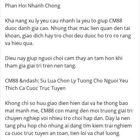
Phan Hoi Nhanh Chong
Kha nang xu ly yeu cau nhanh la yeu to giup CM88
duoc danh gia cao. Nhung thac mac lien quan den tai
khoan, giao dich hay tro choi deu duoc ho tro ro rang
va hieu qua.
Dieu nay giup nguoi choi cam thay an tam hon khi
tham gia giai tri tren nen tang.
CM88 &ndash; Su Lua Chon Ly Tuong Cho Nguoi Yeu
Thich Ca Cuoc Truc Tuyen
Khong chi so huu giao dien hien dai va he thong bao
mat manh me, CM88 con mang den moi truong giai tri
chuyen nghiep voi nhieu tro choi hap dan. Day la nen
tang phu hop cho nhung ai dang tim kiem trai nghiem
ca cuoc truc tuyen an toan, tien loi va chat luong.