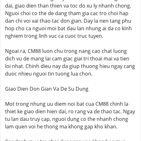
dai, giao dien than thien va toc do xu ly nhanh chong.
Nguoi choi co the de dang tham gia cac tro choi hap
dan chi voi vai thao tac don gian. Day la nen tang phu
hop cho ca nguoi moi bat dau lan nhung ai da co kinh
nghiem trong linh vuc ca cuoc truc tuyen.
Ngoai ra, CM88 luon chu trong nang cao chat luong
dich vu de mang lai cam giac giai tri thoai mai va tien
loi nhat. Chinh dieu nay da giup thuong hieu ngay cang
duoc nhieu nguoi tin tuong lua chon.
Giao Dien Don Gian Va De Su Dung
Mot trong nhung uu diem noi bat cua CM88 chinh la
thiet ke giao dien hien dai, ro rang va de thao tac. Ngay
tu lan dau truy cap, nguoi dung co the nhanh chong
lam quen voi he thong ma khong gap kho khan.