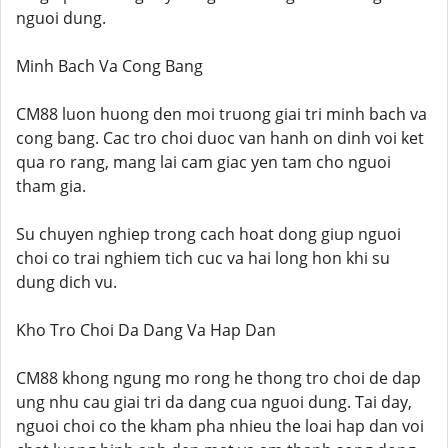
nguoi dung.
Minh Bach Va Cong Bang
CM88 luon huong den moi truong giai tri minh bach va
cong bang. Cac tro choi duoc van hanh on dinh voi ket
qua ro rang, mang lai cam giac yen tam cho nguoi
tham gia.
Su chuyen nghiep trong cach hoat dong giup nguoi
choi co trai nghiem tich cuc va hai long hon khi su
dung dich vu.
Kho Tro Choi Da Dang Va Hap Dan
CM88 khong ngung mo rong he thong tro choi de dap
ung nhu cau giai tri da dang cua nguoi dung. Tai day,
nguoi choi co the kham pha nhieu the loai hap dan voi