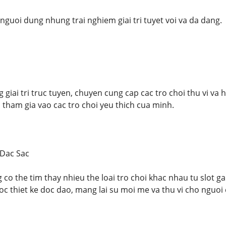
guoi dung nhung trai nghiem giai tri tuyet voi va da dang.
 giai tri truc tuyen, chuyen cung cap cac tro choi thu vi va 
 tham gia vao cac tro choi yeu thich cua minh.
Dac Sac
 co the tim thay nhieu the loai tro choi khac nhau tu slot g
oc thiet ke doc dao, mang lai su moi me va thu vi cho nguoi 