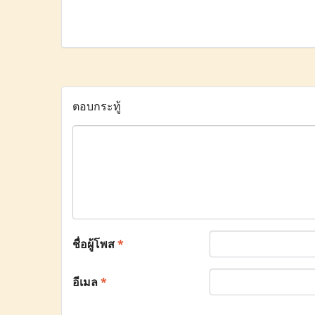
ตอบกระทู้
ชื่อผู้โพส
*
อีเมล
*