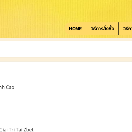
HOME
วิธีการสั่งซื้อ
วิธี
inh Cao
iai Tri Tai Zbet