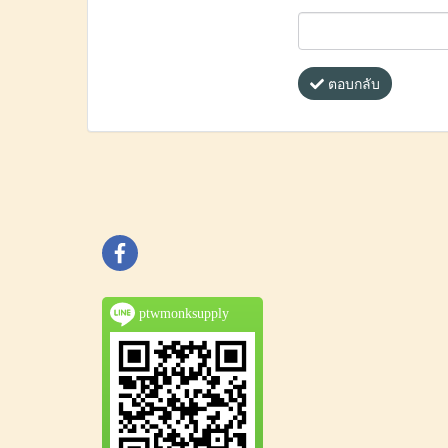
ตอบกลับ
ptwmonksupply