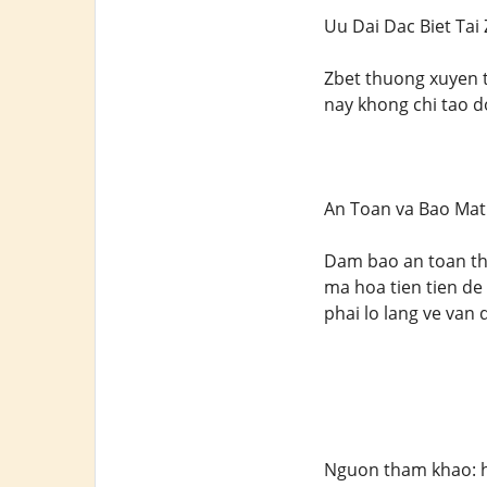
Uu Dai Dac Biet Tai
Zbet thuong xuyen t
nay khong chi tao d
An Toan va Bao Mat 
Dam bao an toan th
ma hoa tien tien de
phai lo lang ve van 
Nguon tham khao: ht