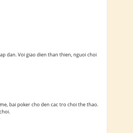
hap dan. Voi giao dien than thien, nguoi choi
ame, bai poker cho den cac tro choi the thao.
choi.