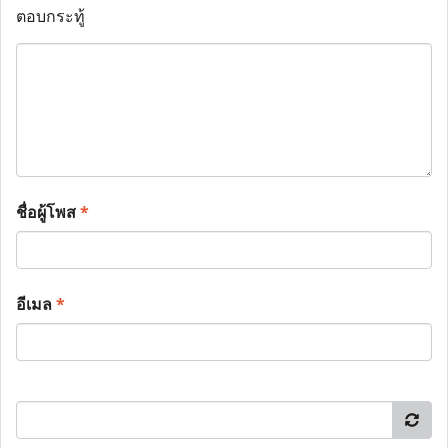
ตอบกระทู้
ชื่อผู้โพส
*
อีเมล
*