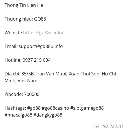
Thong Tin Lien He
Thuong hieu: GO88
Website:
https://go88u.info/
Email: support@go88u.info
Hotline: 0937 215 604
Dia chi: 85/5B Tran Van Muoi, Xuan Thoi Son, Ho Chi
Minh, Viet Nam
Zipcode: 700000
Hashtags: #go88 #go88casino #slotgamego88
#nhacaigo88 #dangkygo88
154.192.222.87