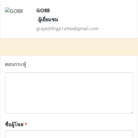
GO88
ผู้เยี่ยมชม
grayedithgp1a94x@gmail.com
ตอบกระทู้
ชื่อผู้โพส
*