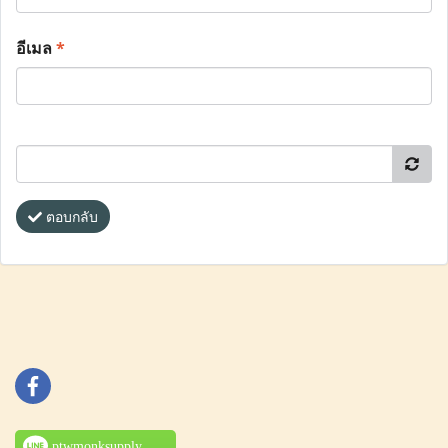
อีเมล
*
ตอบกลับ
ptwmonksupply