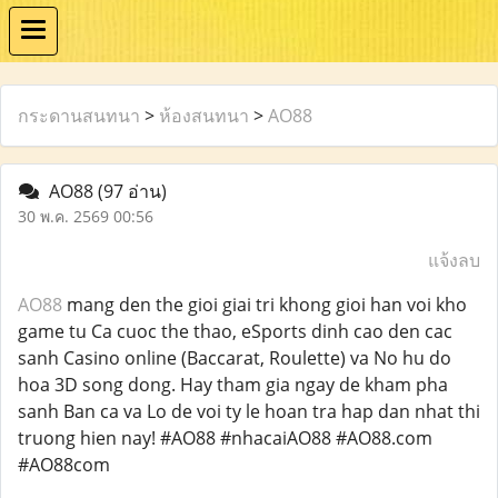
กระดานสนทนา
>
ห้องสนทนา
>
AO88
AO88
(97 อ่าน)
30 พ.ค. 2569 00:56
แจ้งลบ
AO88
mang den the gioi giai tri khong gioi han voi kho
game tu Ca cuoc the thao, eSports dinh cao den cac
sanh Casino online (Baccarat, Roulette) va No hu do
hoa 3D song dong. Hay tham gia ngay de kham pha
sanh Ban ca va Lo de voi ty le hoan tra hap dan nhat thi
truong hien nay! #AO88 #nhacaiAO88 #AO88.com
#AO88com