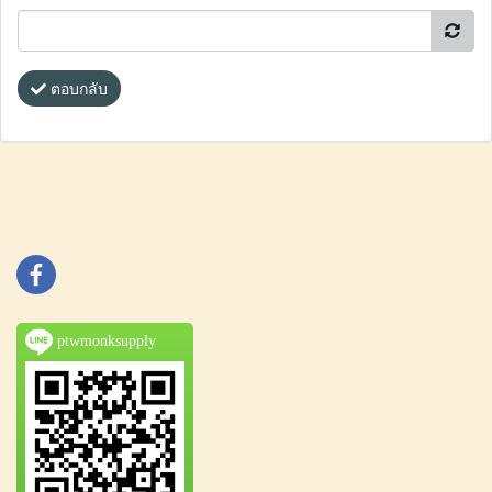
ตอบกลับ
ptwmonksupply