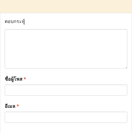
ตอบกระทู้
ชื่อผู้โพส
*
อีเมล
*