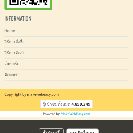
INFORMATION
Home
วิธีการสั่งซื้อ
วิธีการจัดส่ง
เว็บบอร์ด
ติดต่อเรา
Copy right by makewebeasy.com
ผู้เข้าชมทั้งหมด
4,859,349
Powered by
MakeWebEasy.com