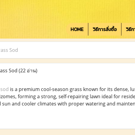
HOME
วิธีการสั่งซื้อ
วิธี
rass Sod
rass Sod
(22 อ่าน)
 sod
is a premium cool-season grass known for its dense, lu
omes, forming a strong, self-repairing lawn ideal for resident
ll sun and cooler climates with proper watering and mainte