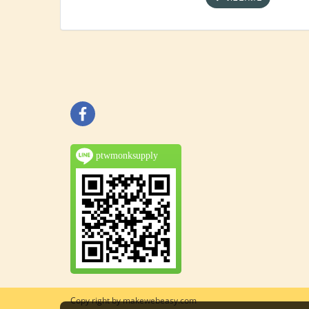
ptwmonksupply
Copy right by makewebeasy.com