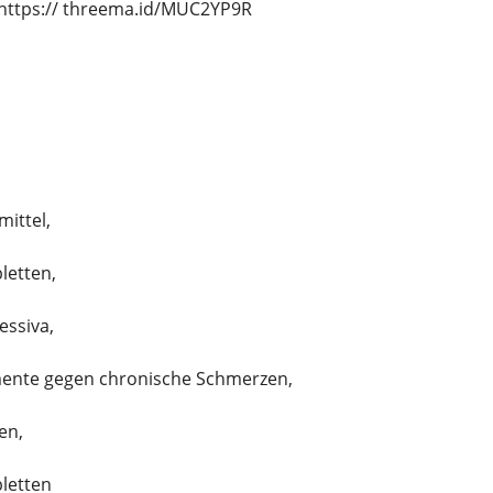
https:// threema.id/MUC2YP9R
ittel,
letten,
essiva,
ente gegen chronische Schmerzen,
en,
bletten