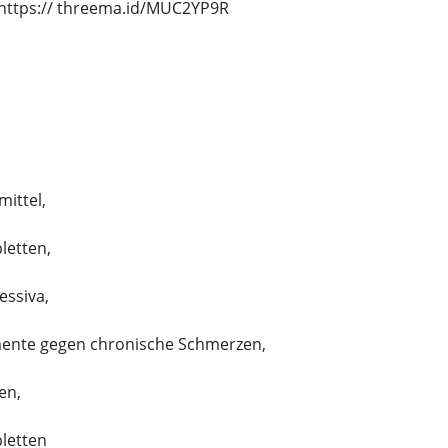
https:// threema.id/MUC2YP9R
ittel,
letten,
essiva,
ente gegen chronische Schmerzen,
en,
bletten