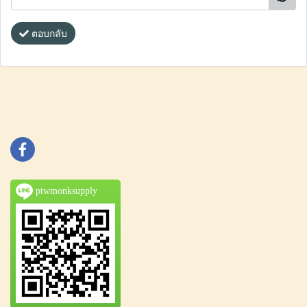
ตอบกลับ
ptwmonksupply