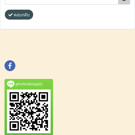
ตอบกลับ
ptwmonksupply