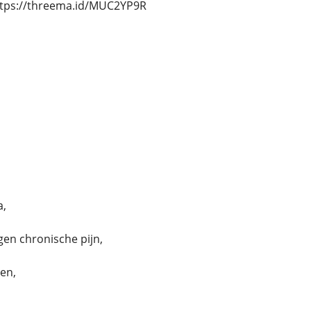
ttps://threema.id/MUC2YP9R
a,
en chronische pijn,
len,