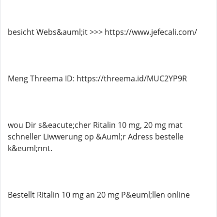
besicht Webs&auml;it >>> https://www.jefecali.com/
Meng Threema ID: https://threema.id/MUC2YP9R
wou Dir s&eacute;cher Ritalin 10 mg, 20 mg mat
schneller Liwwerung op &Auml;r Adress bestelle
k&euml;nnt.
Bestellt Ritalin 10 mg an 20 mg P&euml;llen online