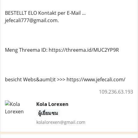
BESTELLT ELO Kontakt per E-Mail ...
jefecali777@gmail.com.
Meng Threema ID: https://threema.id/MUC2YP9R
besicht Webs&auml;it >>> https://www.jefecali.com/
109.236.63.193
Kola Lorexen
ผู้เยี่ยมชม
kolalorexen@gmail.com