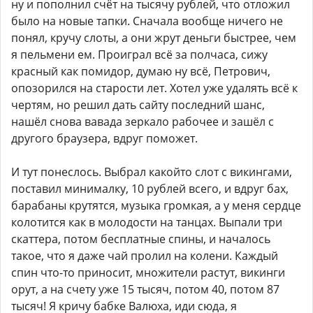
ну и пополнил счёт на тысячу рублей, что отложил
было на новые тапки. Сначала вообще ничего не
понял, кручу слоты, а они жрут деньги быстрее, чем
я пельмени ем. Проиграл всё за полчаса, сижу
красный как помидор, думаю ну всё, Петрович,
опозорился на старости лет. Хотел уже удалять всё к
чертям, но решил дать сайту последний шанс,
нашёл снова вавада зеркало рабочее и зашёл с
другого браузера, вдруг поможет.
И тут понеслось. Выбрал какойто слот с викингами,
поставил минималку, 10 рублей всего, и вдруг бах,
барабаны крутятся, музыка громкая, а у меня сердце
колотится как в молодости на танцах. Выпали три
скаттера, потом бесплатные спины, и началось
такое, что я даже чай пролил на колени. Каждый
спин что-то приносит, множители растут, викинги
орут, а на счету уже 15 тысяч, потом 40, потом 87
тысяч! Я кричу бабке Валюха, иди сюда, я