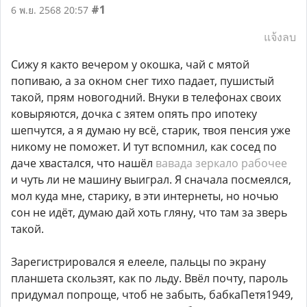
#1
6 พ.ย. 2568 20:57
แจ้งลบ
Сижу я както вечером у окошка, чай с мятой
попиваю, а за окном снег тихо падает, пушистый
такой, прям новогодний. Внуки в телефонах своих
ковыряются, дочка с зятем опять про ипотеку
шепчутся, а я думаю ну всё, старик, твоя пенсия уже
никому не поможет. И тут вспомнил, как сосед по
даче хвастался, что нашёл
вавада зеркало рабочее
и чуть ли не машину выиграл. Я сначала посмеялся,
мол куда мне, старику, в эти интернеты, но ночью
сон не идёт, думаю дай хоть гляну, что там за зверь
такой.
Зарегистрировался я елееле, пальцы по экрану
планшета скользят, как по льду. Ввёл почту, пароль
придумал попроще, чтоб не забыть, бабкаПетя1949,