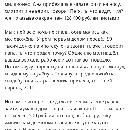
миллионер! Она прибежала в халате, очки на носу,
смотрит и не верит, говорит Петя, ты что водку пил?
А я показываю экран, там 128 400 рублей чистыми.
Мы с ней всю ночь не спали, обнимались как
молодожёны. Утром первым делом перевёл 50
тысяч дочке на ипотеку, она звонит плачет, говорит
папа, ты что продал почку? Объясняю мол нашёл
вавада зеркало рабочее и вот так вот повезло.
Потом внуку старшему на права и машину подкинул,
младшему на учёбу в Польшу, а средненькой на
свадьбу, она как раз жениха привела, хороший
парень, из IT.
Но самое интересное дальше. Решил я ещё разок
зайти, думаю вдруг это разовая акция. Поставил уже
посмелее, 500 рублей на спин, выбрал рулетку
живую, там девчонки красивые крупье крутят
колесо. И опять повезло, чёрное выпало пять раз