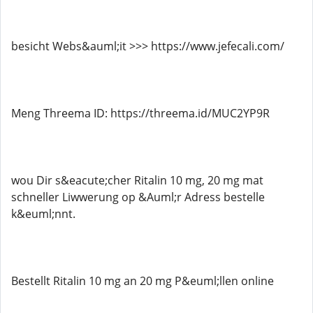
besicht Webs&auml;it >>> https://www.jefecali.com/
Meng Threema ID: https://threema.id/MUC2YP9R
wou Dir s&eacute;cher Ritalin 10 mg, 20 mg mat
schneller Liwwerung op &Auml;r Adress bestelle
k&euml;nnt.
Bestellt Ritalin 10 mg an 20 mg P&euml;llen online