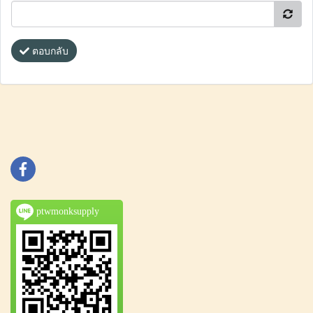
ตอบกลับ
ptwmonksupply