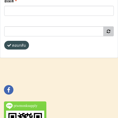
อีเมล
*
ตอบกลับ
ptwmonksupply