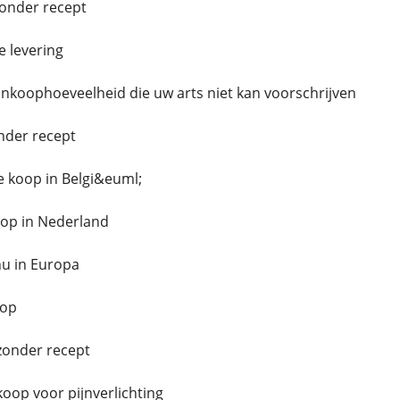
zonder recept
e levering
nkoophoeveelheid die uw arts niet kan voorschrijven
nder recept
e koop in Belgi&euml;
op in Nederland
nu in Europa
oop
zonder recept
koop voor pijnverlichting