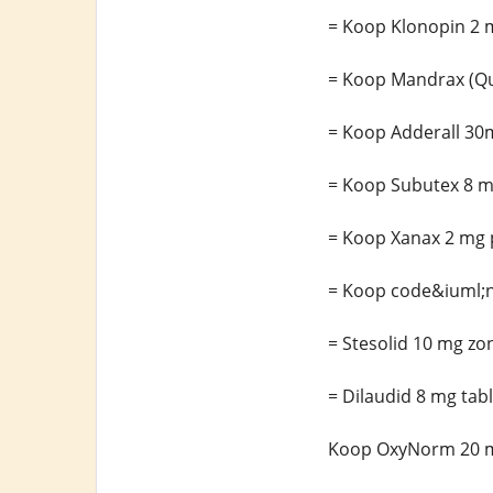
= Koop Klonopin 2 
= Koop Mandrax (Qu
= Koop Adderall 30
= Koop Subutex 8 m
= Koop Xanax 2 mg p
= Koop code&iuml;n
= Stesolid 10 mg zo
= Dilaudid 8 mg tab
Koop OxyNorm 20 m