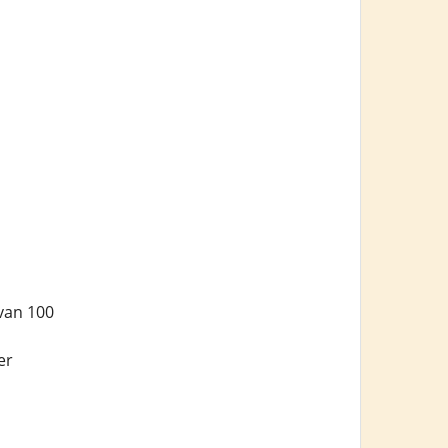
van 100
er