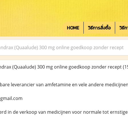
HOME
วิธีการสั่งซื้อ
วิธี
ndrax (Quaalude) 300 mg online goedkoop zonder recept
drax (Quaalude) 300 mg online goedkoop zonder recept
(1
wbare leverancier van amfetamine en vele andere medicijne
gmail.com
seerd in de verkoop van medicijnen voor normale tot ernstig