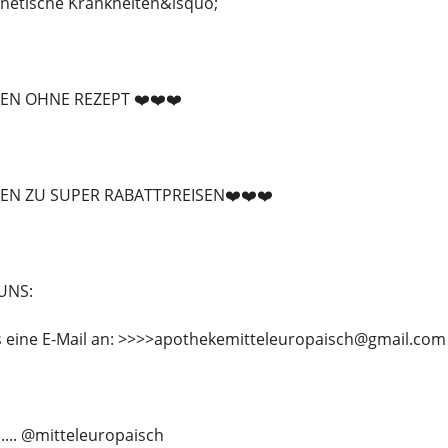
enetische Krankheiten&lsquo;
EN OHNE REZEPT ❤️❤️❤️
EN ZU SUPER RABATTPREISEN❤️❤️❤️
UNS:
s eine E-Mail an: >>>>apothekemitteleuropaisch@gmail.com
...... @mitteleuropaisch