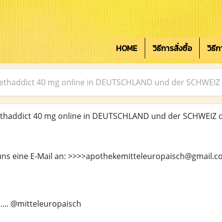
HOME
วิธีการสั่งซื้อ
วิธี
Methaddict 40 mg online in DEUTSCHLAND und der SCHWEIZ
ethaddict 40 mg online in DEUTSCHLAND und der SCHWEIZ o
 uns eine E-Mail an: >>>>apothekemitteleuropaisch@gmail.
...... @mitteleuropaisch