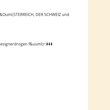
, &Ouml;STERREICH, DER SCHWEIZ und
signerdrogen f&uuml;r:⬇️⬇️⬇️