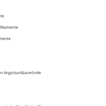
te
edikamente
amente
en Angstzust&auml;nde