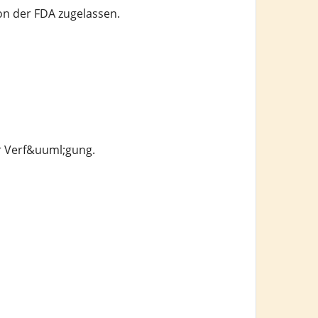
on der FDA zugelassen.
r Verf&uuml;gung.