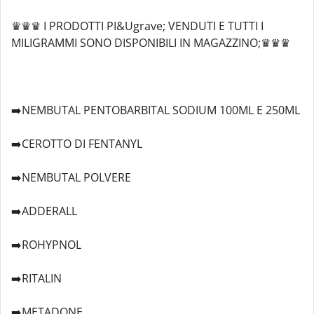
♛♛♛ I PRODOTTI PI&Ugrave; VENDUTI E TUTTI I
MILIGRAMMI SONO DISPONIBILI IN MAGAZZINO;♛♛♛
➡️NEMBUTAL PENTOBARBITAL SODIUM 100ML E 250ML
➡️CEROTTO DI FENTANYL
➡️NEMBUTAL POLVERE
➡️ADDERALL
➡️ROHYPNOL
➡️RITALIN
➡️METADONE