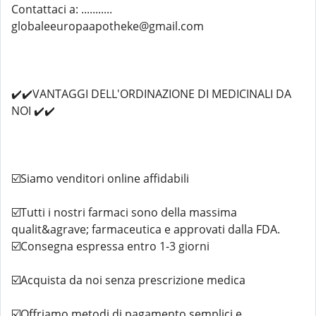
Contattaci a: ...........
globaleeuropaapotheke@gmail.com
✔️✔️VANTAGGI DELL'ORDINAZIONE DI MEDICINALI DA
NOI ✔️✔️
☑️Siamo venditori online affidabili
☑️Tutti i nostri farmaci sono della massima
qualit&agrave; farmaceutica e approvati dalla FDA.
☑️Consegna espressa entro 1-3 giorni
☑️Acquista da noi senza prescrizione medica
☑️Offriamo metodi di pagamento semplici e