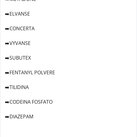
➡️ELVANSE
➡️CONCERTA
➡️VYVANSE
➡️SUBUTEX
➡️FENTANYL POLVERE
➡️TILIDINA
➡️CODEINA FOSFATO
➡️DIAZEPAM