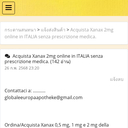
กระดานสนทนา
>
แจ้งส่งสินค้า
>
Acquista Xanax 2mg
online in ITALIA senza prescrizione medica.
Acquista Xanax 2mg online in ITALIA senza
prescrizione medica.
(142 อ่าน)
26 ก.พ. 2568 23:20
แจ้งลบ
Contattaci a: ...........
globaleeuropaapotheke@gmail.com
Ordina/Acquista Xanax 0,5 mg, 1 mg e 2 mg della