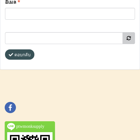
อีเมล
*
ตอบกลับ
ptwmonksupply