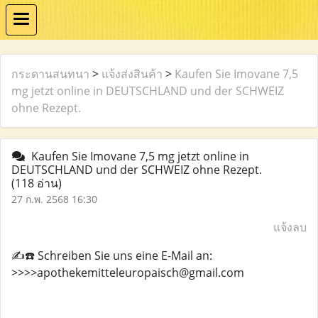
กระดานสนทนา
>
แจ้งส่งสินค้า
>
Kaufen Sie Imovane 7,5
mg jetzt online in DEUTSCHLAND und der SCHWEIZ
ohne Rezept.
Kaufen Sie Imovane 7,5 mg jetzt online in
DEUTSCHLAND und der SCHWEIZ ohne Rezept.
(118 อ่าน)
27 ก.พ. 2568 16:30
แจ้งลบ
✍️☎️ Schreiben Sie uns eine E-Mail an:
>>>>apothekemitteleuropaisch@gmail.com