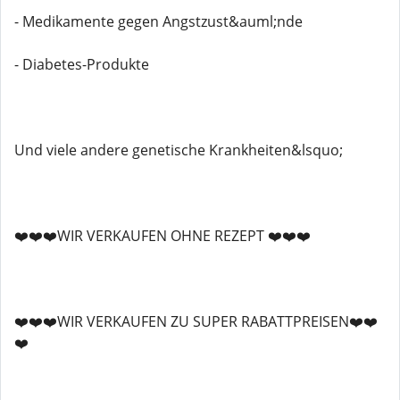
- Medikamente gegen Angstzust&auml;nde
- Diabetes-Produkte
Und viele andere genetische Krankheiten&lsquo;
❤️❤️❤️WIR VERKAUFEN OHNE REZEPT ❤️❤️❤️
❤️❤️❤️WIR VERKAUFEN ZU SUPER RABATTPREISEN❤️❤️
❤️